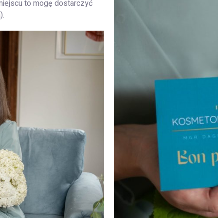
miejscu to mogę dostarczyć
).