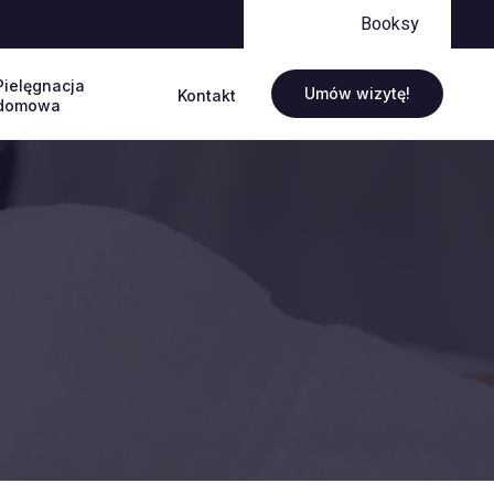
Booksy
Pielęgnacja
Umów wizytę!
Kontakt
domowa