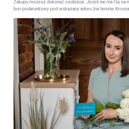
Zakupu możesz dokonać osobiście. Jeżeli nie ma Cię na 
bon podarunkowy pod wskazany adres (na terenie Krosna