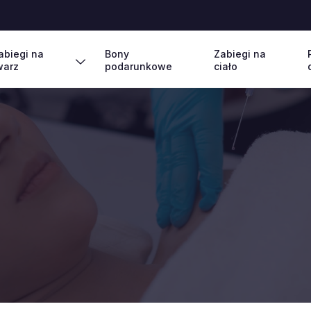
abiegi na
Bony
Zabiegi na
warz
podarunkowe
ciało