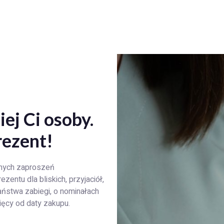
iej Ci osoby.
rezent!
anych zaproszeń
entu dla bliskich, przyjaciół,
aństwa zabiegi, o nominałach
ięcy od daty zakupu.