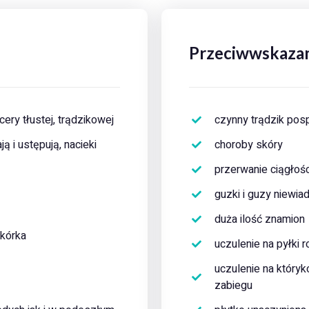
Przeciwwskazan
ry tłustej, trądzikowej
czynny trądzik posp
 i ustępują, nacieki
choroby skóry
przerwanie ciągłośc
guzki i guzy niewi
duża ilość znamion
kórka
uczulenie na pyłki r
uczulenie na który
zabiegu