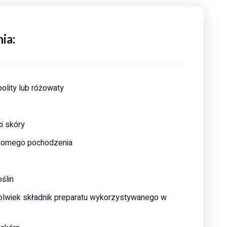
ia:
olity lub różowaty
i skóry
adomego pochodzenia
oślin
kolwiek składnik preparatu wykorzystywanego w