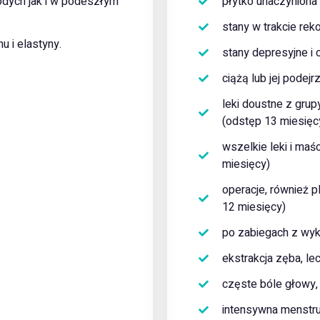
dych jak i w podeszłym
płytko unaczyniona
stany w trakcie re
 i elastyny.
stany depresyjne 
ciążą lub jej podejr
leki doustne z grup
(odstęp 13 miesięc
wszelkie leki i ma
miesięcy)
operacje, również 
12 miesięcy)
po zabiegach z wyk
ekstrakcja zęba, l
częste bóle głowy,
intensywna menstru