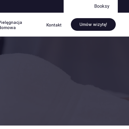
Booksy
Pielęgnacja
Umów wizytę!
Kontakt
domowa