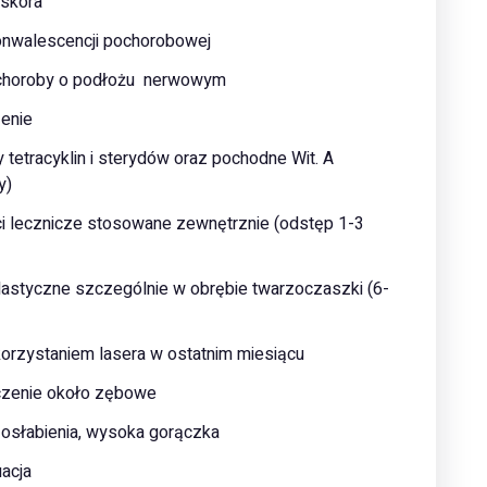
 skóra
konwalescencji pochorobowej
i choroby o podłożu nerwowym
zenie
y tetracyklin i sterydów oraz pochodne Wit. A
y)
ści lecznicze stosowane zewnętrznie (odstęp 1-3
plastyczne szczególnie w obrębie twarzoczaszki (6-
orzystaniem lasera w ostatnim miesiącu
eczenie około zębowe
 osłabienia, wysoka gorączka
acja