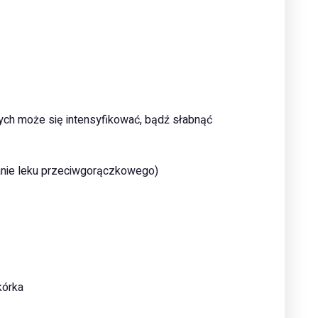
nych może się intensyfikować, bądź słabnąć
wanie leku przeciwgorączkowego)
kórka