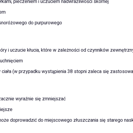
ełkami, pieczeniem i uczuciem nadwrażliwości skórnej
iem
jasnoróżowego do purpurowego
kóry i uczucie kłucia, które w zależności od czynników zewnętrz
puchnięciem
 ciała (w przypadku wystąpienia 38 stopni zaleca się zastoso
zacznie wyraźnie się zmniejszać
iejsze
u może doprowadzić do miejscowego złuszczania się starego nas