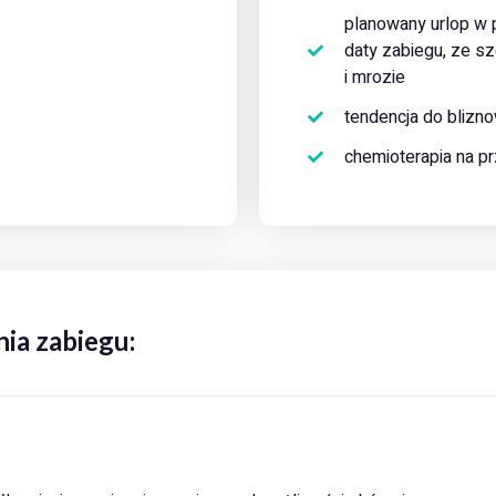
planowany urlop w 
daty zabiegu, ze s
i mrozie
tendencja do bliz
chemioterapia na prz
nia zabiegu: