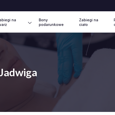
abiegi na
Bony
Zabiegi na
warz
podarunkowe
ciało
 Jadwiga