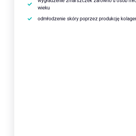
wygładzenie zmarszczek zarówno u osób mło
wieku
odmłodzenie skóry poprzez produkcję kolagenu